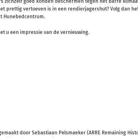
rs zichzelf goed konden beschermen tegen het barre klimaat.
et prettig vertoeven is in een rendierjagershut? Volg dan h
 het Hunebedcentrum.
iet u een impressie van de vernieuwing.
 gemaakt door Sebastiaan Pelsmaeker (ARRE Remaining Histo