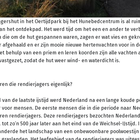
gershut in het Oertijdpark bij het Hunebedcentrum is al ruim
an het ontdekpad. Het werd tijd om het een en ander te ver
n die om de hut gespannen waren, zagen er wat vies en gekr
er afgehaald en er zijn mooie nieuwe hertenvachten voor in d
t behulp van een priem en leren koorden zijn alle vachten 
vastgezet, zodat de hut weer wind- en waterdicht is.
en die rendierjagers eigenlijk?
d van de laatste ijstijd werd Nederland na een lange koude 
voor mensen. De eerste mensen die in die periode naar Ne
en rendierjagers. Deze rendierjagers bezochten Nederland
. tot zo’n 500 jaar later aan het eind van de Weichsel-IJstijd. 
anderde het landschap van een onbewoonbare poolwoestijn
 graslanden. Het leefgebied van de rendierjagers was uitges