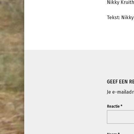
Nikky Kruith
Tekst: Nikky
Teruggaan naar de hoofdnav
GEEF EEN R
Je e-mailadr
Reactie
*