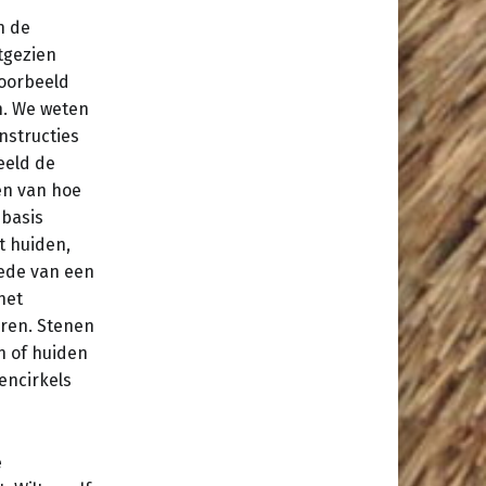
n de
tgezien
voorbeeld
n. We weten
nstructies
eeld de
en van hoe
 basis
t huiden,
ede van een
het
aren. Stenen
n of huiden
encirkels
e