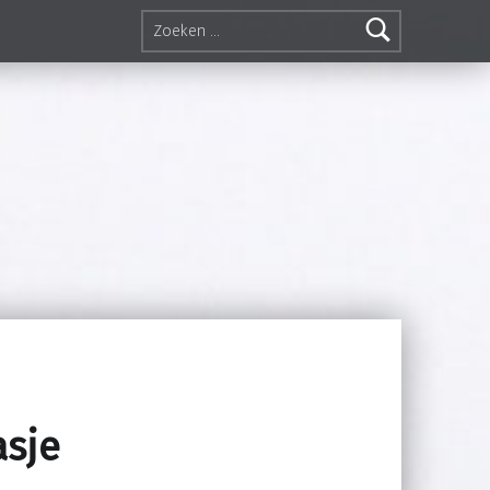
Zoeken naar:
asje