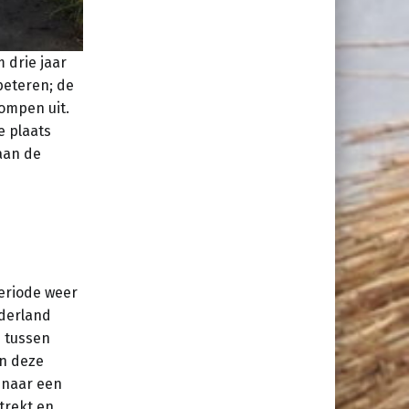
 drie jaar
beteren; de
ompen uit.
e plaats
aan de
periode weer
derland
 tussen
In deze
 naar een
trekt en