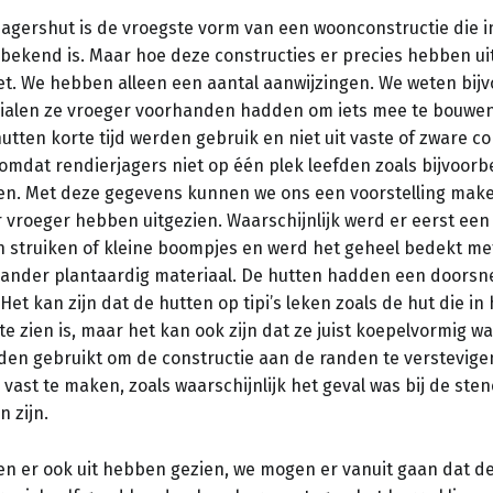
jagershut is de vroegste vorm van een woonconstructie die i
 bekend is. Maar hoe deze constructies er precies hebben ui
et. We hebben alleen een aantal aanwijzingen. We weten bij
ialen ze vroeger voorhanden hadden om iets mee te bouwe
utten korte tijd werden gebruik en niet uit vaste of zware co
omdat rendierjagers niet op één plek leefden zoals bijvoorb
en. Met deze gegevens kunnen we ons een voorstelling mak
 vroeger hebben uitgezien. Waarschijnlijk werd er eerst een
 struiken of kleine boompjes en werd het geheel bedekt me
 ander plantaardig materiaal. De hutten hadden een doorsn
Het kan zijn dat de hutten op tipi’s leken zoals de hut die in 
te zien is, maar het kan ook zijn dat ze juist koepelvormig w
en gebruikt om de constructie aan de randen te verstevige
vast te maken, zoals waarschijnlijk het geval was bij de sten
 zijn.
en er ook uit hebben gezien, we mogen er vanuit gaan dat d