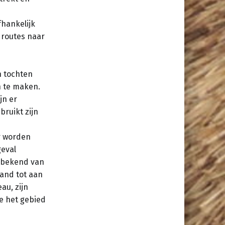
hankelijk
 routes naar
n tochten
n te maken.
jn er
bruikt zijn
ar worden
geval
n bekend van
land tot aan
au, zijn
e het gebied