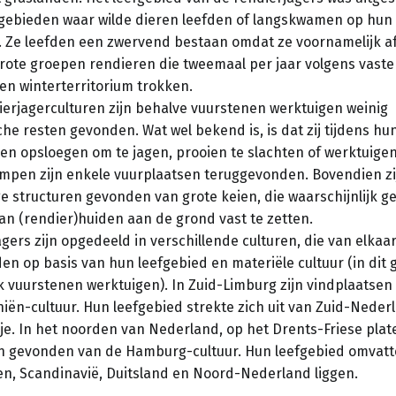
gebieden waar wilde dieren leefden of langskwamen op hun
. Ze leefden een zwervend bestaan omdat ze voornamelijk af
rote groepen rendieren die tweemaal per jaar volgens vaste
en winterterritorium trokken.
ierjagerculturen zijn behalve vuurstenen werktuigen weinig
he resten gevonden. Wat wel bekend is, is dat zij tijdens hu
en opsloegen om te jagen, prooien te slachten of werktuige
mpen zijn enkele vuurplaatsen teruggevonden. Bovendien zi
e structuren gevonden van grote keien, die waarschijnlijk ge
an (rendier)huiden aan de grond vast te zetten.
gers zijn opgedeeld in verschillende culturen, die van elka
n op basis van hun leefgebied en materiële cultuur (in dit 
k vuurstenen werktuigen). In Zuid-Limburg zijn vindplaatse
iën-cultuur. Hun leefgebied strekte zich uit van Zuid-Neder
e. In het noorden van Nederland, op het Drents-Friese plate
n gevonden van de Hamburg-cultuur. Hun leefgebied omvatt
en, Scandinavië, Duitsland en Noord-Nederland liggen.