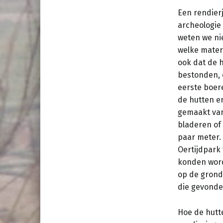
Een rendier
archeologie
weten we ni
welke mater
ook dat de h
bestonden, 
eerste boer
de hutten er
gemaakt van
bladeren of
paar meter. 
Oertijdpark 
konden word
op de grond 
die gevonden
Hoe de hutt