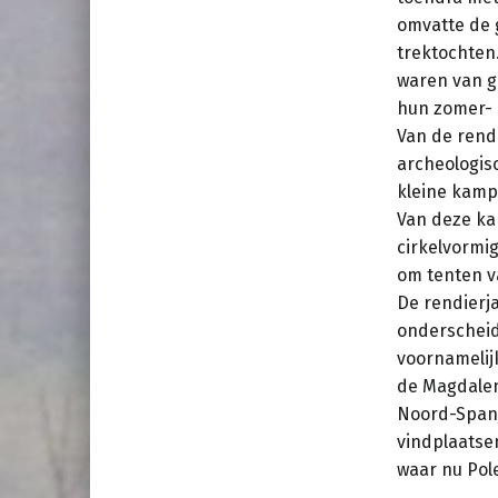
omvatte de 
trektochten
waren van g
hun zomer- 
Van de rend
archeologisc
kleine kamp
Van deze ka
cirkelvormig
om tenten v
De rendierja
onderscheide
voornamelij
de Magdalen
Noord-Spanj
vindplaatse
waar nu Pol