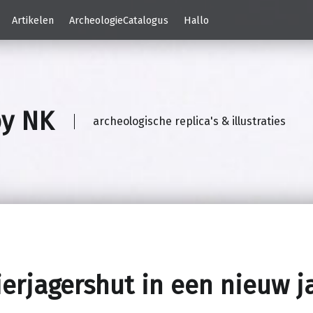
Artikelen
ArcheologieCatalogus
Hallo
by NK
archeologische replica's & illustraties
erjagershut in een nieuw j