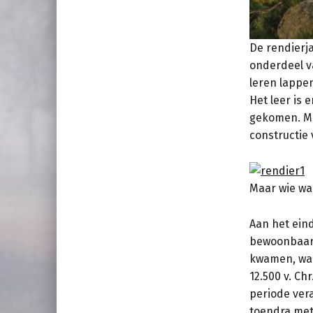
De rendierja
onderdeel v
leren lappe
Het leer is 
gekomen. Me
constructie 
Maar wie war
Aan het ein
bewoonbaar 
kwamen, war
12.500 v. Chr
periode ver
toendra met