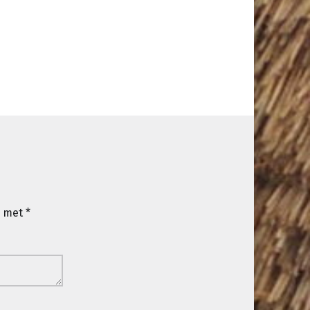
d met
*