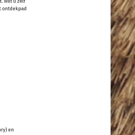
 Wilt u zelf
et ontdekpad
ry) en