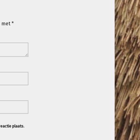
d met
*
eactie plaats.