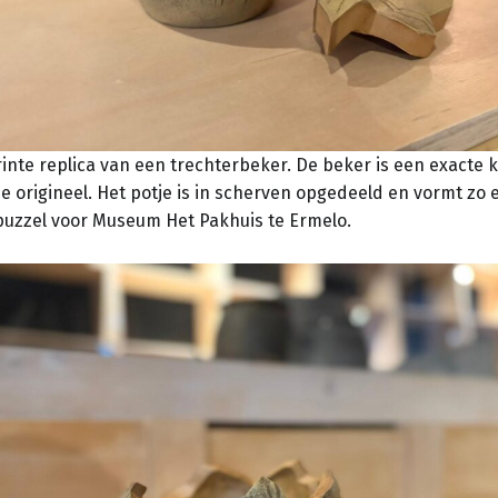
inte replica van een trechterbeker. De beker is een exacte 
 origineel. Het potje is in scherven opgedeeld en vormt zo 
puzzel voor Museum Het Pakhuis te Ermelo.