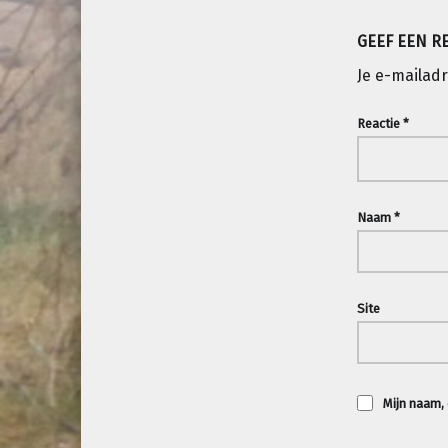
GEEF EEN R
Je e-mailadr
Reactie
*
Naam
*
Site
Mijn naam, 