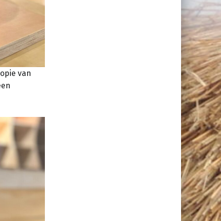
kopie van
een