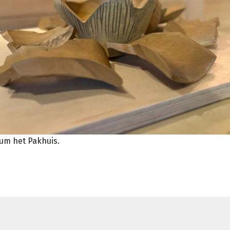
eum het Pakhuis.
igatie