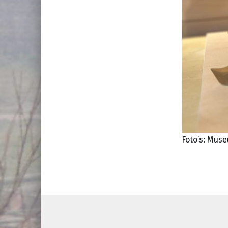
Foto’s: Mus
Teruggaan naar de hoofdnav