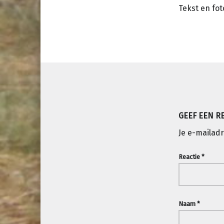
Tekst en fot
Teruggaan naar de hoofdnav
GEEF EEN R
Je e-mailadr
Reactie
*
Naam
*