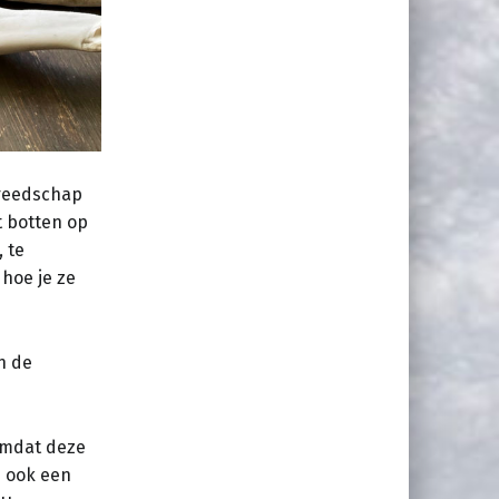
ereedschap
t botten op
 te
 hoe je ze
n de
 omdat deze
e ook een