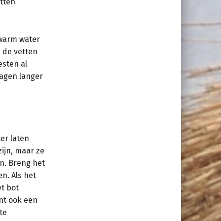
otten
 warm water
 de vetten
esten al
dagen langer
ter laten
ijn, maar ze
n. Breng het
n. Als het
et bot
unt ook een
te