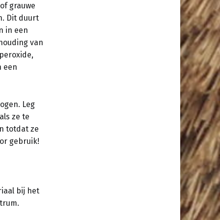
 of grauwe
. Dit duurt
n in een
houding van
fperoxide,
n een
rogen. Leg
als ze te
n totdat ze
or gebruik!
iaal bij het
trum.