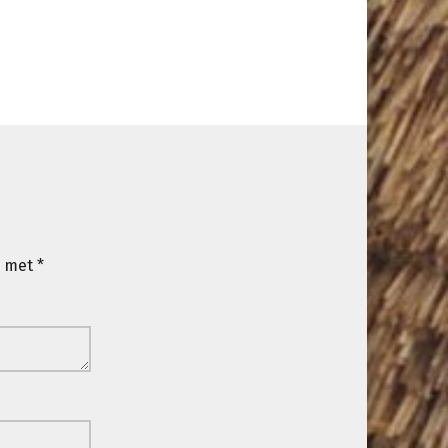
d met
*