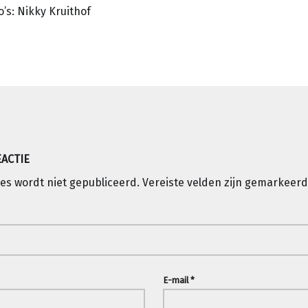
o’s: Nikky Kruithof
igatie
EACTIE
es wordt niet gepubliceerd.
Vereiste velden zijn gemarkeer
E-mail
*