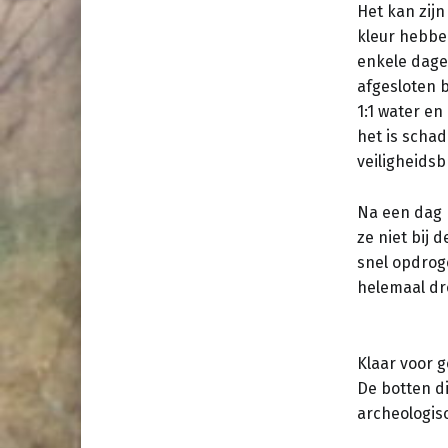
Het kan zij
kleur hebben
enkele dagen
afgesloten 
1:1 water en
het is scha
veiligheidsbr
Na een dag 
ze niet bij 
snel opdroge
helemaal dro
Klaar voor g
De botten di
archeologis