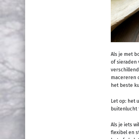
Als je met b
of sieraden 
verschillen
macereren of
het beste ku
Let op: het 
buitenlucht 
Als je iets 
flexibel en 