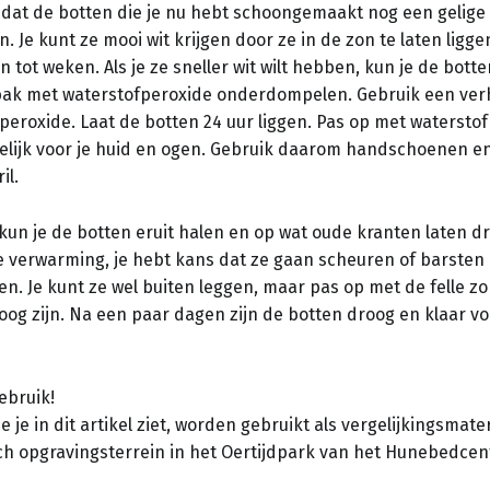
n dat de botten die je nu hebt schoongemaakt nog een gelige
. Je kunt ze mooi wit krijgen door ze in de zon te laten liggen
 tot weken. Als je ze sneller wit wilt hebben, kun je de botte
bak met waterstofperoxide onderdompelen. Gebruik een ver
 peroxide. Laat de botten 24 uur liggen. Pas op met watersto
delijk voor je huid en ogen. Gebruik daarom handschoenen e
il.
kun je de botten eruit halen en op wat oude kranten laten d
de verwarming, je hebt kans dat ze gaan scheuren of barsten 
n. Je kunt ze wel buiten leggen, maar pas op met de felle zo
og zijn. Na een paar dagen zijn de botten droog en klaar vo
ebruik!
e je in dit artikel ziet, worden gebruikt als vergelijkingsmater
ch opgravingsterrein in het Oertijdpark van het Hunebedcen