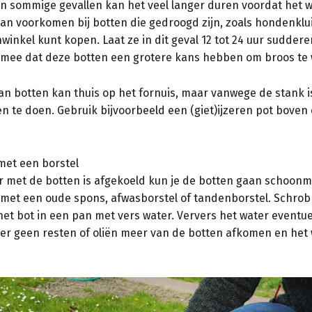
 In sommige gevallen kan het veel langer duren voordat het 
 kan voorkomen bij botten die gedroogd zijn, zoals hondenklui
nwinkel kunt kopen. Laat ze in dit geval 12 tot 24 uur sudder
 mee dat deze botten een grotere kans hebben om broos te
an botten kan thuis op het fornuis, maar vanwege de stank i
n te doen. Gebruik bijvoorbeeld een (giet)ijzeren pot boven 
et een borstel
er met de botten is afgekoeld kun je de botten gaan schoonm
 met een oude spons, afwasborstel of tandenborstel. Schrob 
het bot in een pan met vers water. Ververs het water eventu
t er geen resten of oliën meer van de botten afkomen en het