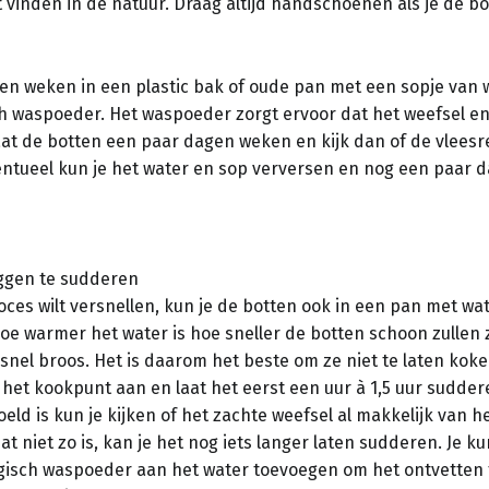
t vinden in de natuur. Draag altijd handschoenen als je de b
ten weken in een plastic bak of oude pan met een sopje van
ch waspoeder. Het waspoeder zorgt ervoor dat het weefsel en
aat de botten een paar dagen weken en kijk dan of de vleesr
ventueel kun je het water en sop verversen en nog een paar 
iggen te sudderen
roces wilt versnellen, kun je de botten ook in een pan met wa
e warmer het water is hoe sneller de botten schoon zullen z
snel broos. Het is daarom het beste om ze niet te laten koke
het kookpunt aan en laat het eerst een uur à 1,5 uur suddere
eld is kun je kijken of het zachte weefsel al makkelijk van h
 dat niet zo is, kan je het nog iets langer laten sudderen. Je k
ogisch waspoeder aan het water toevoegen om het ontvetten 