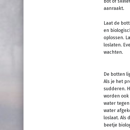
bot of skele
aanraakt.
Laat de bot
en biologis
oplossen. L
loslaten. E
wachten.
De botten l
Als je het p
sudderen. Ho
worden ook 
water tegen 
water afgeko
loslaat. Als
beetje biol