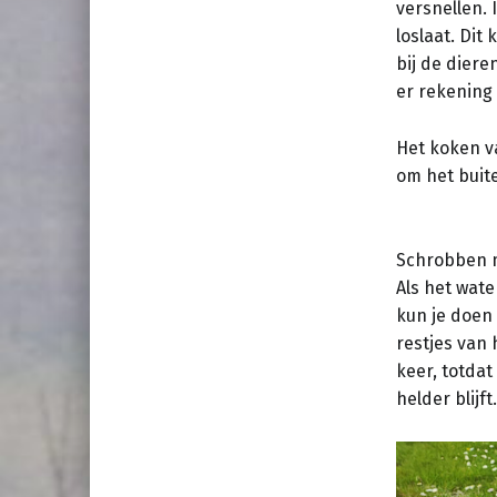
versnellen.
loslaat. Dit
bij de diere
er rekening
Het koken v
om het buite
Schrobben m
Als het wat
kun je doen
restjes van 
keer, totda
helder blijft.