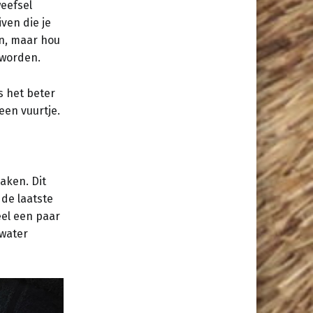
weefsel
ven die je
en, maar hou
 worden.
s het beter
een vuurtje.
aken. Dit
de laatste
eel een paar
 water