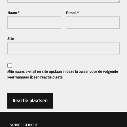
Naam
*
E-mail
*
Site
Mijn naam, e-mail en site opslaan in deze browser voor de volgende
keer wanneer ik een reactie plaats.
Berichtnavigatie
VORIGE BERICHT